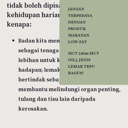
tidak boleh dipisahkan dari
JANGAN
kehidupan harian kita. Tahui
TERPEDAYA
DENGAN
kenapa:
PRODUK
MAKANAN
Badan kita menggunakan lemak
LOW-FAT
sebagai tenaga dan menyimpan lemak
MCT (atau MCT
lebihan untuk kegunaan masa
OIL), JENIS
LEMAK TEPU
hadapan; lemak yang disimpan ini
BAGUS?
bertindak sebagai penebat dan
membantu melindungi organ penting,
tulang dan tisu lain daripada
kerosakan.