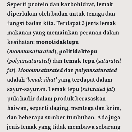
Seperti protein dan karbohidrat, lemak
diperlukan oleh badan untuk tenaga dan
fungsi badan kita. Terdapat 3 jenis lemak
makanan yang memainkan peranan dalam
kesihatan:
monotidaktepu
(
monounsaturated
), politidaktepu
(
polyunsaturated
) dan
lemak tepu
(
saturated
fat
).
Monounsaturated
dan
polyunsaturated
adalah
‘lemak sihat’
yang terdapat dalam
sayur-sayuran. Lemak tepu (
saturated fat
)
pula hadir dalam produk berasaskan
haiwan, seperti daging, mentega dan krim,
dan beberapa sumber tumbuhan. Ada juga
jenis lemak yang tidak membawa sebarang