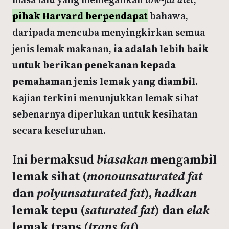
pihak Harvard berpendapat
bahawa,
daripada mencuba menyingkirkan semua
jenis lemak makanan,
ia adalah lebih baik
untuk berikan penekanan kepada
pemahaman jenis lemak yang diambil.
Kajian terkini menunjukkan lemak sihat
sebenarnya diperlukan untuk kesihatan
secara keseluruhan.
Ini bermaksud
biasakan
mengambil
lemak sihat (
monounsaturated fat
dan
polyunsaturated fat
),
hadkan
lemak tepu (
saturated fat
) dan
elak
lemak trans (
trans fat
).