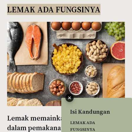
LEMAK ADA FUNGSINYA
Isi Kandungan
Lemak memainkan peranan penting
LEMAK ADA
dalam pemakanan seimbang dan ia
FUNGSINYA