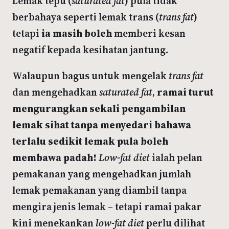
Lemak tepu (
saturated fat
) pula tidak
berbahaya seperti lemak trans (
trans fat
)
tetapi
ia masih boleh
memberi kesan
negatif kepada kesihatan jantung
.
Walaupun bagus untuk mengelak
trans fat
dan mengehadkan
saturated fat
,
ramai turut
mengurangkan sekali pengambilan
lemak sihat tanpa menyedari bahawa
terlalu sedikit lemak pula boleh
membawa padah!
Low-fat diet
ialah pelan
pemakanan yang mengehadkan jumlah
lemak pemakanan yang diambil tanpa
mengira jenis lemak – tetapi ramai pakar
kini menekankan
low-fat diet
perlu dilihat