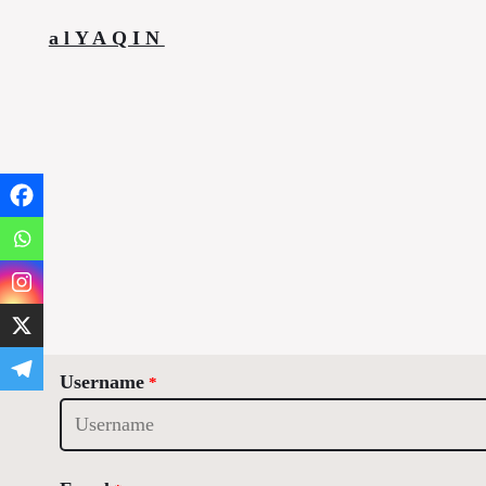
alYAQIN
Username
*