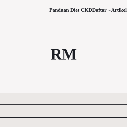
Panduan Diet CKD
Daftar
Artikel
RM